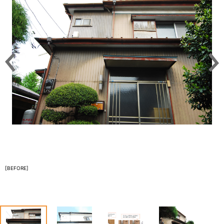
[BEFORE]
1
2
3
4