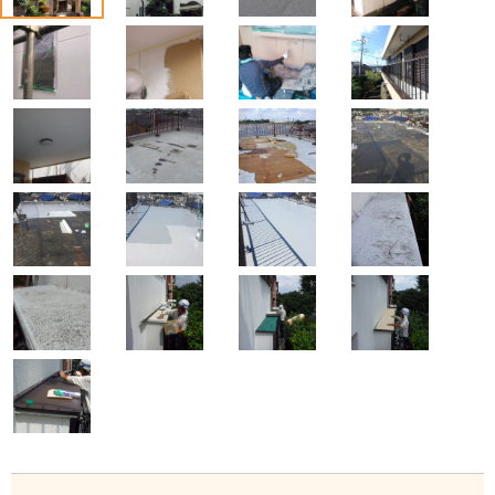
5
6
7
8
9
10
11
12
13
14
15
16
17
18
19
20
21