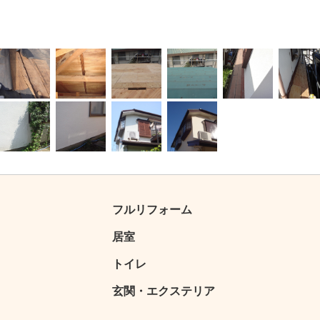
4
5
6
7
8
9
15
16
17
18
フルリフォーム
居室
トイレ
玄関・エクステリア