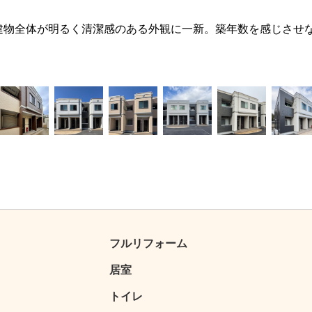
建物全体が明るく清潔感のある外観に一新。築年数を感じさせ
4
5
6
7
8
9
フルリフォーム
居室
トイレ