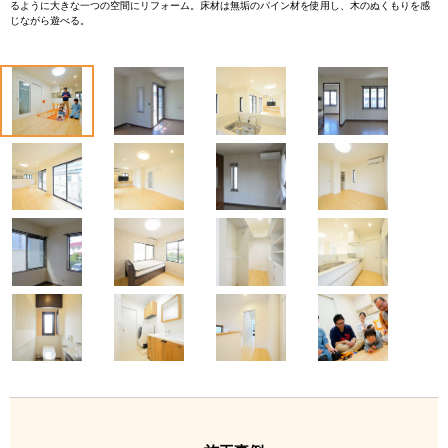
るように大きな一つの空間にリフォーム。床材は無垢のパイン材を使用し、木のぬくもりを感
じながら遊べる。
1
2
3
4
5
6
7
8
9
10
11
12
13
14
15
16