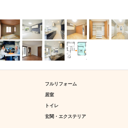
4
5
6
7
8
9
15
16
17
18
フルリフォーム
居室
トイレ
玄関・エクステリア