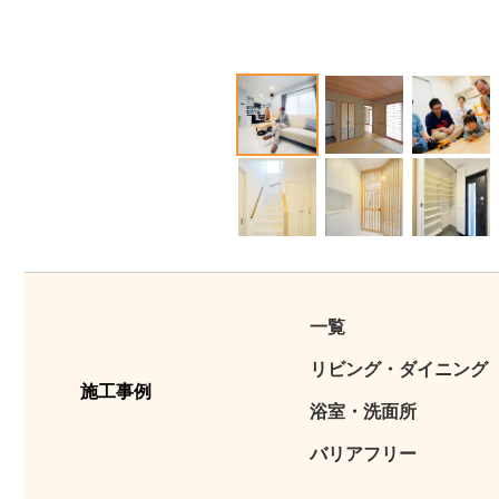
1
2
3
12
13
14
一覧
リビング・ダイニング
施工事例
浴室・洗面所
バリアフリー