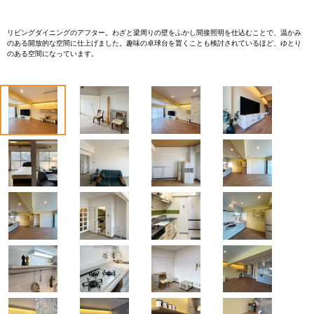
リビングダイニングのアフター。わざと梁周りの壁をふかし間接照明を仕込むことで、温かみ
のある開放的な空間に仕上げました。趣味の卓球台を置くことも検討されているほど、ゆとり
のある空間になっています。
1
2
3
4
5
6
7
8
9
10
11
12
13
14
15
16
17
18
19
20