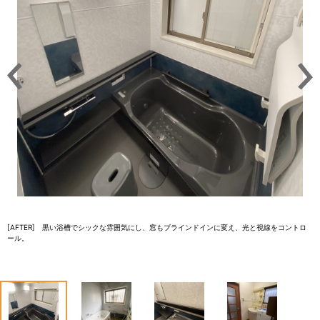
[AFTER] 黒い浴槽でシックな雰囲気にし、窓もブラインドインに変え、光と視線をコントロ
ール。
1
2
3
4